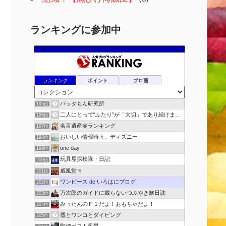
ランキングに参加中
ランキング
ポイント
ブロ画
バッタもん研究所
195位
二人にとって“ふたり”が「大切」であり続けますように
196位
名言遺産＠ランキング
197位
おいしい情報時々、ディズニー
198位
one day
199位
玩具屋探検隊・日記
200位
威風堂々
201位
ワンピース de いろはにブログ
202位
万次郎のガイドに載らないつぶやき旅日誌
203位
みったんのＦ１だよ！おもちゃだよ！
204位
器とワンコとダイビング
205位