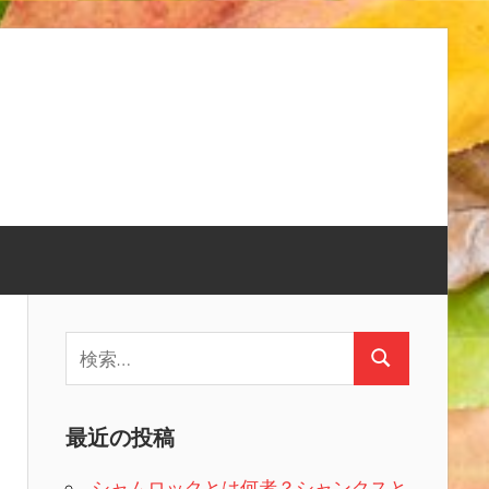
検
検
索:
索
最近の投稿
シャムロックとは何者？シャンクスと