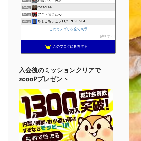
郵便ポスト風景
206位
rosso666
207位
アニメ萌まとめ
208位
ちょこちょこブログ REVENGE.
209位
このカテゴリを全て表示
参加する
このブログに投票する
入会後のミッションクリアで
2000Pプレゼント