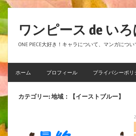
コ
ン
ワンピース de い
テ
ン
ONE PIECE大好き！キャラについて、マンガに
ツ
へ
ス
ホーム
プロフィール
プライバシーポリ
キ
ッ
プ
カテゴリー:
地域：【イーストブルー】