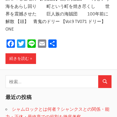
海をあらし回り 町という町を焼き尽くし 世
界を震撼させた 巨人族の海賊団 100年前に
解散 【頭】 青鬼のドリー 【Vol.9 TV071 ドリー】
ONE
Facebook
Twitter
Line
Email
共
有
続きを読む
検
検
索:
索
最近の投稿
シャムロックとは何者？シャンクスとの関係・能
力・正体・最終章での役割を徹底考察