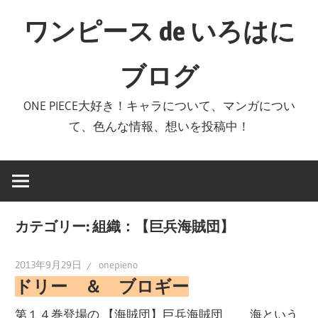
コ
ワンピース de いろはに
ン
テ
ブログ
ン
ツ
ONE PIECE大好き！キャラについて、マンガについ
へ
て、色んな情報、想いを投稿中！
ス
キ
ッ
プ
カテゴリー:
組織：【巨兵海賊団】
2013年9月29日
onepieno
ドリー ＆ ブロギー
第１４巻登場の 【海賊団】巨兵海賊団 海という