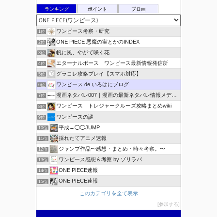
ランキング
ポイント
ブロ画
ワンピース考察・研究
1位
ONE PIECE 悪魔の実とかのINDEX
2位
帆に風、やがて咲く花
3位
エターナルポース ワンピース最新情報発信所
4位
グラコレ攻略プレイ【スマホ対応】
5位
ワンピース de いろはにブログ
6位
漫画ネタバレ007｜漫画の最新ネタバレ情報メディア
7位
ワンピース トレジャークルーズ攻略まとめwiki
8位
ワンピースの謎
9位
平成→◯◯JUMP
10位
採れたてアニメ速報
11位
ジャンプ作品〜感想・まとめ・時々考察。〜
12位
ワンピース感想＆考察 by ゾリラバ
13位
ONE PIECE速報
14位
ONE PIECE速報
15位
このカテゴリを全て表示
参加する