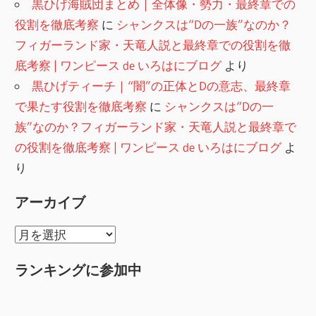
黒ひげ海賊団まとめ｜全体像・勢力・最終章での
役割を徹底考察
に
シャンクスは“Dの一族”なのか？
フィガーランド家・天竜人説と最終章での役割を徹
底考察 | ワンピース de いろはにブログ
より
黒ひげティーチ｜“闇”の正体とDの意志、最終章
で果たす役割を徹底考察
に
シャンクスは“Dの一
族”なのか？フィガーランド家・天竜人説と最終章で
の役割を徹底考察 | ワンピース de いろはにブログ
よ
り
アーカイブ
ア
ー
ランキングに参加中
カ
イ
ブ