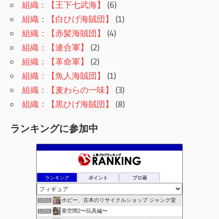
組織：【王下七武海】
(6)
組織：【白ひげ海賊団】
(1)
組織：【赤髪海賊団】
(4)
組織：【連合軍】
(2)
組織：【革命軍】
(2)
組織：【魚人海賊団】
(1)
組織：【麦わらの一味】
(3)
組織：【黒ひげ海賊団】
(8)
ランキングに参加中
ランキング
ポイント
ブロ画
ホビー、古本のリサイクルショップ ジャンク堂
121位
亜空間2〜玩具編〜
122位