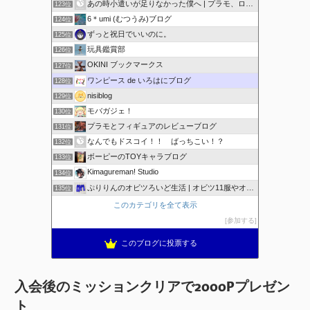
あの時小遣いが足りなかった僕へ | プラモ、ロボ玩具 …
123位
6＊umi (むつうみ)ブログ
124位
ずっと祝日でいいのに。
125位
玩具鑑賞部
126位
OKINI ブックマークス
127位
ワンピース de いろはにブログ
128位
nisiblog
129位
モバガジェ！
130位
プラモとフィギュアのレビューブログ
131位
なんでもドスコイ！！ ばっちこい！？
132位
ボーピーのTOYキャラブログ
133位
Kimagureman! Studio
134位
ぷりりんのオビツろいど生活 | オビツ11服やオリジナルプ…
135位
このカテゴリを全て表示
参加する
このブログに投票する
入会後のミッションクリアで2000Pプレゼン
ト