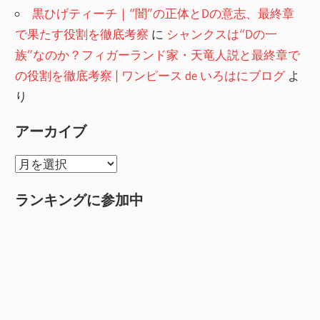
黒ひげティーチ｜“闇”の正体とDの意志、最終章
で果たす役割を徹底考察
に
シャンクスは“Dの一
族”なのか？フィガーランド家・天竜人説と最終章で
の役割を徹底考察 | ワンピース de いろはにブログ
よ
り
アーカイブ
ア
ー
ランキングに参加中
カ
イ
ブ