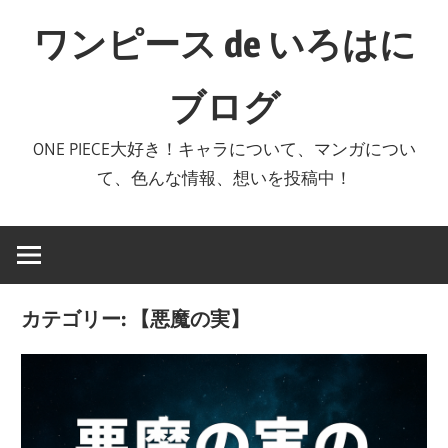
コ
ワンピース de いろはに
ン
テ
ブログ
ン
ツ
ONE PIECE大好き！キャラについて、マンガについ
へ
て、色んな情報、想いを投稿中！
ス
キ
ッ
プ
カテゴリー:
【悪魔の実】