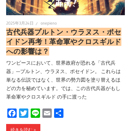
2025年3月24日
onepieno
古代兵器プルトン・ウラヌス・ポセ
イドン再考！革命軍やクロスギルド
への影響は？
ワンピースにおいて、世界政府が恐れる「古代兵
器」—プルトン、ウラヌス、ポセイドン。 これらは
単なる伝説ではなく、世界の勢力図を塗り替えるほ
どの力を秘めています。では、この古代兵器がもし
革命軍やクロスギルド の手に渡った
Facebook
Twitter
Line
Email
共
有
続きを読む