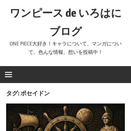
コ
ワンピース de いろはに
ン
テ
ブログ
ン
ツ
ONE PIECE大好き！キャラについて、マンガについ
へ
て、色んな情報、想いを投稿中！
ス
キ
ッ
プ
タグ:
ポセイドン