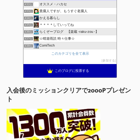
オススメ・ハカセ
432位
貴腐人ですが、もうすぐ老腐人
433位
かえる暮らし
434位
＊＊＊＊していってね
435位
らくぞーブログ 【楽蔵 -raku-zou -】
436位
☆晴遊雨読 時々仕事☆
437位
ComiTech
438位
このカテゴリを全て表示
参加する
このブログに投票する
入会後のミッションクリアで2000Pプレゼン
ト