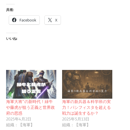
共有:
Facebook
X
いいね:
海軍大将”の新時代！緑牛
海軍の新兵器＆科学班の実
や藤虎が狙う正義と世界政
力！パシフィスタを超える
府の思惑
戦力は誕生するか？
2025年4月2日
2025年5月13日
組織：【海軍】
組織：【海軍】