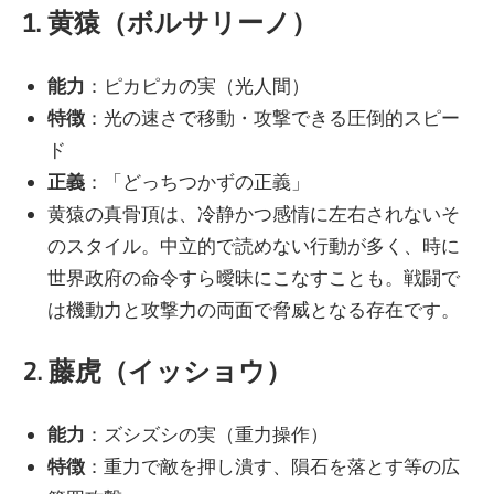
1. 黄猿（ボルサリーノ）
能力
：ピカピカの実（光人間）
特徴
：光の速さで移動・攻撃できる圧倒的スピー
ド
正義
：「どっちつかずの正義」
黄猿の真骨頂は、冷静かつ感情に左右されないそ
のスタイル。中立的で読めない行動が多く、時に
世界政府の命令すら曖昧にこなすことも。戦闘で
は機動力と攻撃力の両面で脅威となる存在です。
2. 藤虎（イッショウ）
能力
：ズシズシの実（重力操作）
特徴
：重力で敵を押し潰す、隕石を落とす等の広