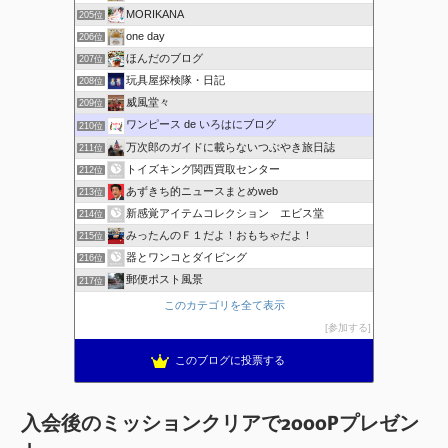
MORIKANA
205位
one day
206位
ほんだのブログ
207位
玩具屋探検隊・日記
208位
威風堂々
209位
ワンピース de いろはにブログ
210位
万次郎のガイドに載らないつぶやき旅日誌
211位
トイズキング関西買取センター
212位
あずきち的ニュースまとめweb
213位
新感覚アイテムコレクション エビス堂
214位
みったんのＦ１だよ！おもちゃだよ！
215位
器とワンコとダイビング
216位
郵便ポスト風景
217位
このカテゴリを全て表示
参加する
このブログに投票する
入会後のミッションクリアで2000Pプレゼン