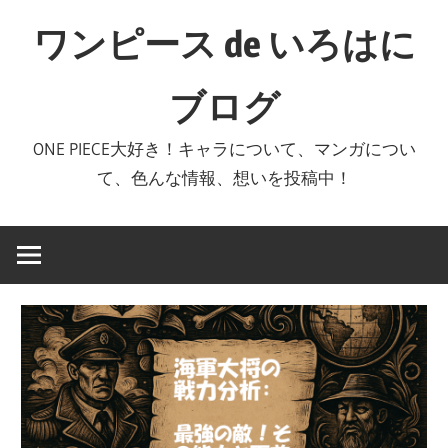
コ
ワンピース de いろはに
ン
テ
ブログ
ン
ツ
ONE PIECE大好き！キャラについて、マンガについ
へ
て、色んな情報、想いを投稿中！
ス
キ
ッ
プ