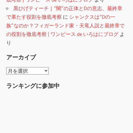
黒ひげティーチ｜“闇”の正体とDの意志、最終章
で果たす役割を徹底考察
に
シャンクスは“Dの一
族”なのか？フィガーランド家・天竜人説と最終章で
の役割を徹底考察 | ワンピース de いろはにブログ
よ
り
アーカイブ
ア
ー
ランキングに参加中
カ
イ
ブ