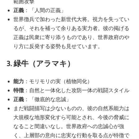
範囲攻撃
正義
：「人間の正義」
世界徴兵で加わった新世代大将。視力を失ってい
るが、それを補って余りある実力者。彼の掲げる
正義は民衆に寄り添うものであり、世界政府のや
り方に反発する姿勢も見せています。
3. 緑牛（アラマキ）
能力
：モリモリの実（植物同化）
特徴
：自然と一体化した攻防一体の戦闘スタイル
正義
：「徹底的な忠誠」
まだ戦闘描写は少ないものの、彼の自然系能力は
大規模な地形変化すら可能とされ、今後の脅威に
なること間違いなし。世界政府への忠誠心が強
く、上層部の意向に忠実な行動を取る点が特徴で