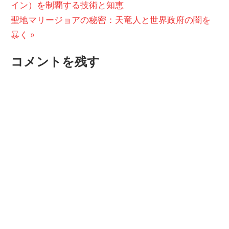
の
イン）を制覇する技術と知恵
稿
次
投
聖地マリージョアの秘密：天竜人と世界政府の闇を
ナ
の
稿:
暴く
ビ
投
コメントを残す
稿:
ゲ
ー
シ
ョ
ン