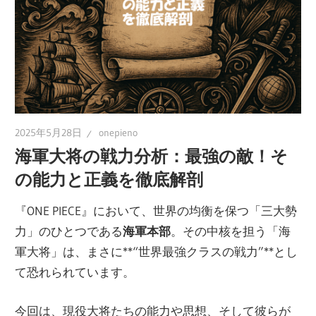
2025年5月28日
onepieno
海軍大将の戦力分析：最強の敵！そ
の能力と正義を徹底解剖
『ONE PIECE』において、世界の均衡を保つ「三大勢
力」のひとつである
海軍本部
。その中核を担う「海
軍大将」は、まさに**“世界最強クラスの戦力”**とし
て恐れられています。
今回は、現役大将たちの能力や思想、そして彼らが