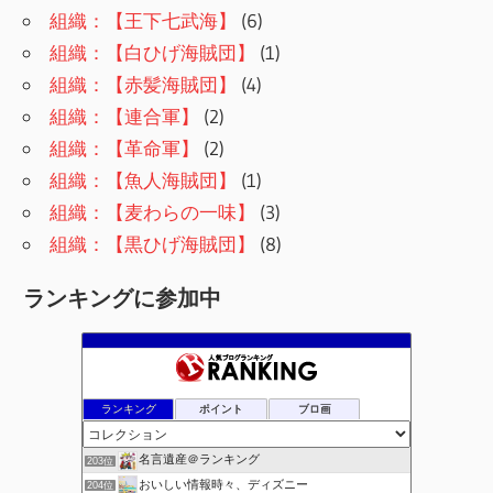
組織：【王下七武海】
(6)
組織：【白ひげ海賊団】
(1)
組織：【赤髪海賊団】
(4)
組織：【連合軍】
(2)
組織：【革命軍】
(2)
組織：【魚人海賊団】
(1)
組織：【麦わらの一味】
(3)
組織：【黒ひげ海賊団】
(8)
ランキングに参加中
ランキング
ポイント
ブロ画
名言遺産＠ランキング
203位
おいしい情報時々、ディズニー
204位