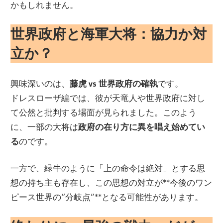
かもしれません。
世界政府と海軍大将：協力か対
立か？
興味深いのは、
藤虎 vs 世界政府の確執
です。
ドレスローザ編では、彼が天竜人や世界政府に対し
て公然と批判する場面が見られました。このよう
に、一部の大将は
政府の在り方に異を唱え始めてい
る
のです。
一方で、緑牛のように「上の命令は絶対」とする思
想の持ち主も存在し、この思想の対立が**今後のワン
ピース世界の“分岐点”**となる可能性があります。