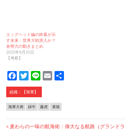
エッグヘッド編の終幕が示
す未来：世界大戦突入か？
各勢力の動きまとめ
2025年9月25日
【考察】
Facebook
Twitter
Line
Email
共
有
組織：【海軍】
海軍大将
緑牛
藤虎
黄猿
投
前
麦わらの一味の航海術：偉大なる航路（グランドラ