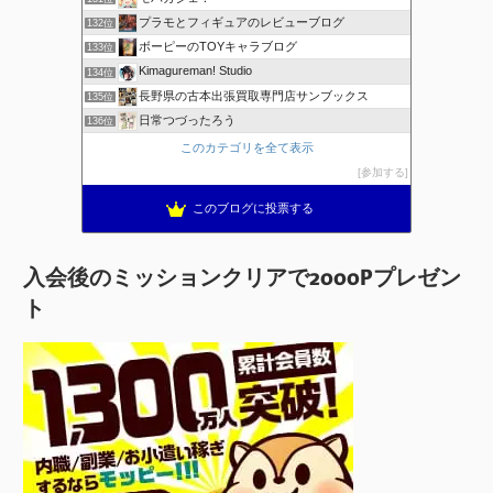
プラモとフィギュアのレビューブログ
132位
ボーピーのTOYキャラブログ
133位
Kimagureman! Studio
134位
長野県の古本出張買取専門店サンブックス
135位
日常つづったろう
136位
このカテゴリを全て表示
参加する
このブログに投票する
入会後のミッションクリアで2000Pプレゼン
ト