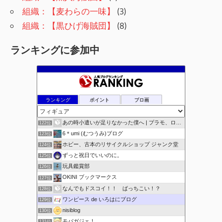
組織：【麦わらの一味】
(3)
組織：【黒ひげ海賊団】
(8)
ランキングに参加中
ランキング
ポイント
ブロ画
あの時小遣いが足りなかった僕へ | プラモ、ロボ玩具 …
122位
6＊umi (むつうみ)ブログ
123位
ホビー、古本のリサイクルショップ ジャンク堂
124位
ずっと祝日でいいのに。
125位
玩具鑑賞部
126位
OKINI ブックマークス
127位
なんでもドスコイ！！ ばっちこい！？
128位
ワンピース de いろはにブログ
129位
nisiblog
130位
モバガジェ！
131位