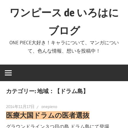
コ
ワンピース de いろはに
ン
テ
ブログ
ン
ツ
ONE PIECE大好き！キャラについて、マンガについ
へ
て、色んな情報、想いを投稿中！
ス
キ
ッ
プ
カテゴリー:
地域：【ドラム島】
2014年11月17日
onepieno
医療大国ドラムの医者選抜
グラウンドライン３つ目の島 ドラム島にて登場