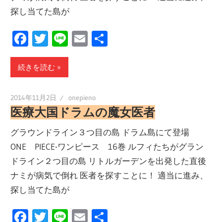
探し当てた島が
Facebook
Twitter
Line
Email
共
有
続きを読む
2014年11月2日
onepieno
医療大国ドラムの魔女医者
グラウンドライン３つ目の島 ドラム島にて登場
ONE PIECE-ワンピース 16巻 ルフィたちがグラン
ドライン２つ目の島 リトルガーデンを出発した直後
ナミが病気で倒れ 医者を探すことに！ 適当に進み、
探し当てた島が
Facebook
Twitter
Line
Email
共