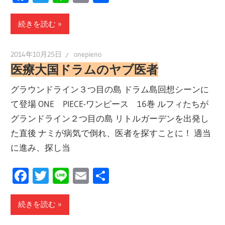
有
続きを読む
2014年10月25日
onepieno
医療大国ドラムのヤブ医者
グラウンドライン３つ目の島 ドラム島回想シーンに
て登場 ONE PIECE-ワンピース 16巻 ルフィたちが
グランドライン２つ目の島 リトルガーデンを出発し
た直後 ナミが病気で倒れ、医者を探すことに！ 適当
に進み、探し当
Facebook
Twitter
Line
Email
共
有
続きを読む