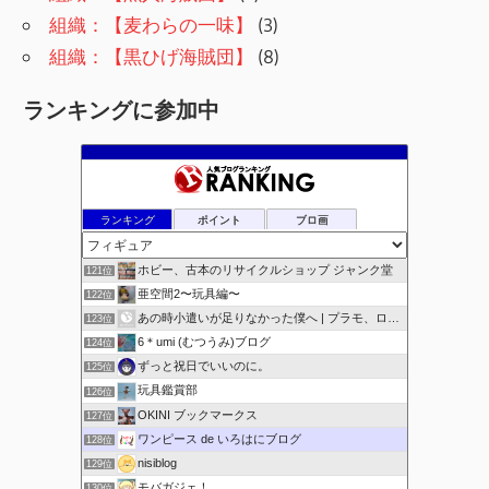
組織：【麦わらの一味】
(3)
組織：【黒ひげ海賊団】
(8)
ランキングに参加中
ランキング
ポイント
ブロ画
ホビー、古本のリサイクルショップ ジャンク堂
121位
亜空間2〜玩具編〜
122位
あの時小遣いが足りなかった僕へ | プラモ、ロボ玩具 …
123位
6＊umi (むつうみ)ブログ
124位
ずっと祝日でいいのに。
125位
玩具鑑賞部
126位
OKINI ブックマークス
127位
ワンピース de いろはにブログ
128位
nisiblog
129位
モバガジェ！
130位