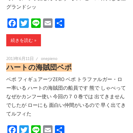
グランドシッ
Facebook
Twitter
Line
Email
共
有
続きを読む
2013年6月11日
onepieno
ハートの海賊団ベポ
ベポ フィギュアーツZERO ベポ トラファルガー・ロ
ー率いる ハートの海賊団の船員です 熊で しゃべって
なぜかカンフー使い 今回の７０巻では 出てきません
でしたが ローにも 面白い仲間がいるので 早く出てき
てルフィた
Facebook
Twitter
Line
Email
共