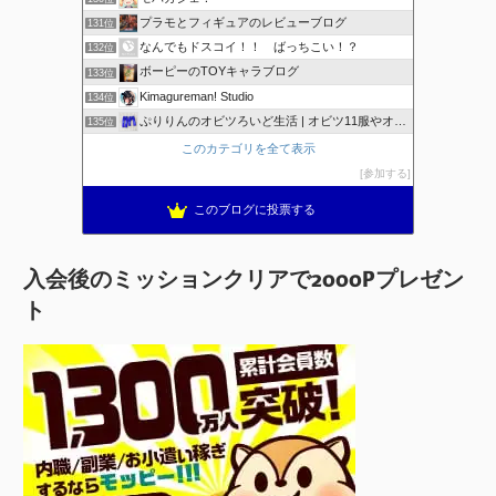
プラモとフィギュアのレビューブログ
131位
なんでもドスコイ！！ ばっちこい！？
132位
ボーピーのTOYキャラブログ
133位
Kimagureman! Studio
134位
ぷりりんのオビツろいど生活 | オビツ11服やオリジナルプ…
135位
このカテゴリを全て表示
参加する
このブログに投票する
入会後のミッションクリアで2000Pプレゼン
ト