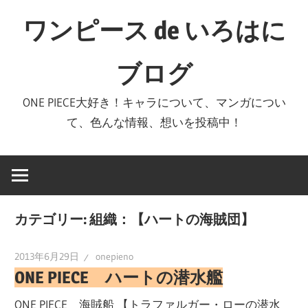
コ
ワンピース de いろはに
ン
テ
ブログ
ン
ツ
ONE PIECE大好き！キャラについて、マンガについ
へ
て、色んな情報、想いを投稿中！
ス
キ
ッ
プ
カテゴリー:
組織：【ハートの海賊団】
2013年6月29日
onepieno
ONE PIECE ハートの潜水艦
ONE PIECE 海賊船 【トラファルガー・ローの潜水