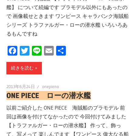
艦】 について続編です プラモデル以外にもあったの
で 画像載せときます ワンピース キャラバンク海賊船
シリーズ トラファルガー・ローの潜水艦 いろいろあ
るもんですね
Facebook
Twitter
Line
Email
共
有
続きを読む
2013年6月24日
onepieno
ONE PIECE ローの潜水艦
以前ご紹介した ONE PIECE 海賊船のプラモデル 前
回は画像を付けてなかったので 今回付けてみました
【トラファルガー・ローの潜水艦】 作って、飾っ
て、写メって 楽しんでます 【ワンピース 偉大なる船