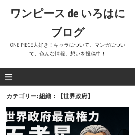
コ
ワンピース de いろはに
ン
テ
ブログ
ン
ツ
ONE PIECE大好き！キャラについて、マンガについ
へ
て、色んな情報、想いを投稿中！
ス
キ
ッ
プ
カテゴリー:
組織：【世界政府】