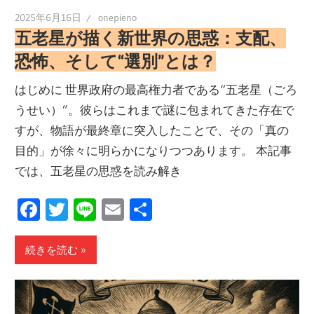
2025年6月16日
onepieno
五老星が描く新世界の思惑：支配、
恐怖、そして“選別”とは？
はじめに 世界政府の最高権力者である“五老星（ごろ
うせい）”。彼らはこれまで謎に包まれてきた存在で
すが、物語が最終章に突入したことで、その「真の
目的」が徐々に明らかになりつつあります。 本記事
では、五老星の思惑を読み解き
Facebook
Twitter
Line
Email
共
有
続きを読む