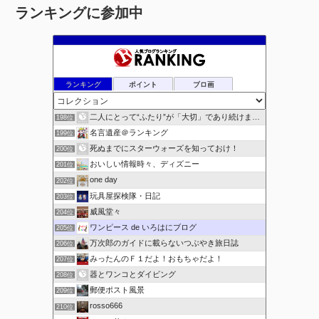
ランキングに参加中
ランキング
ポイント
ブロ画
二人にとって“ふたり”が「大切」であり続けますように
198位
名言遺産＠ランキング
199位
死ぬまでにスターウォーズを知っておけ！
200位
おいしい情報時々、ディズニー
201位
one day
202位
玩具屋探検隊・日記
203位
威風堂々
204位
ワンピース de いろはにブログ
205位
万次郎のガイドに載らないつぶやき旅日誌
206位
みったんのＦ１だよ！おもちゃだよ！
207位
器とワンコとダイビング
208位
郵便ポスト風景
209位
rosso666
210位