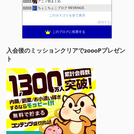
アニメ萌まとめ
211位
ちょこちょこブログ REVENGE.
212位
このカテゴリを全て表示
参加する
このブログに投票する
入会後のミッションクリアで2000Pプレゼン
ト