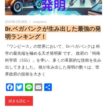
2025年2月28日
onepieno
Dr.ベガパンクが生み出した最強の発
明ランキング！
『ワンピース』の世界において、Dr.ベガパンクは 科
学の最先端を極める天才発明家 です。 政府の「特殊
科学班（SSG）」を率い、多くの革新的な技術を生み
出してきました。 彼が生み出した発明の数々は、世
界政府の技術を大きく
Facebook
Twitter
Line
Email
共
有
続きを読む