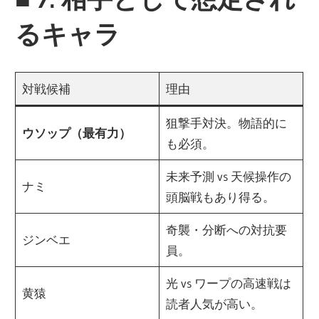
るキャラ
対戦候補
理由
狙撃手対決。物語的に
ウソップ（最有力）
も必須。
未来予測 vs 天候操作の
ナミ
頭脳戦もあり得る。
奇襲・分断への対抗要
ジンベエ
員。
光 vs ワープの高速戦は
黄猿
読者人気が高い。