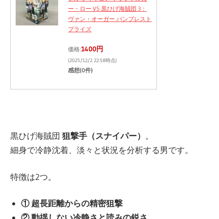
ー・ロー VS 黒ひげ海賊団 3：
ヴァン・オーガー バンプレスト
プライズ
1400円
価格:
(2025/12/2 22:58時点)
感想(0件)
黒ひげ海賊団
狙撃手（スナイパー）
。
細身で冷静沈着、淡々と状況を分析する男です。
特徴は2つ。
① 超長距離からの精密狙撃
② 動揺しない冷静さと読みの鋭さ