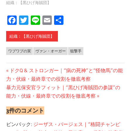
組織：【黒ひげ海賊団】
Facebook
Twitter
Line
Email
共
有
組織：【黒ひげ海賊団】
ワプワプの実
ヴァン・オーガー
狙撃手
投
前
ドクQ & ストロンガー｜“病の死神”と“怪物馬”の能
の
力・伏線・最終章での役割を徹底考察
稿
次
投
暴力元保安官ラフィット｜“黒ひげ海賊団の参謀”の
ナ
の
稿:
能力・伏線・最終章での役割を徹底考察
ビ
投
3件のコメント
稿:
ゲ
ピンバック:
ジーザス・バージェス｜“格闘チャンピ
ー