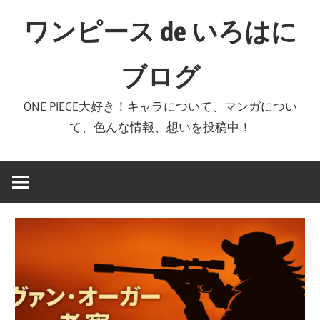
コ
ワンピース de いろはに
ン
テ
ブログ
ン
ツ
ONE PIECE大好き！キャラについて、マンガについ
へ
て、色んな情報、想いを投稿中！
ス
キ
ッ
プ