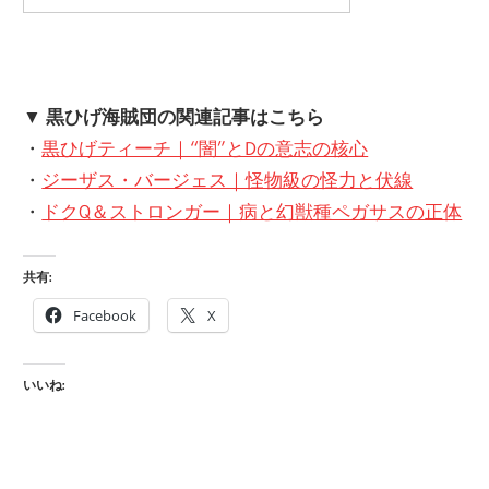
▼
黒ひげ海賊団の関連記事はこちら
・
黒ひげティーチ｜“闇”とDの意志の核心
・
ジーザス・バージェス｜怪物級の怪力と伏線
・
ドクQ＆ストロンガー｜病と幻獣種ペガサスの正体
共有:
Facebook
X
いいね: