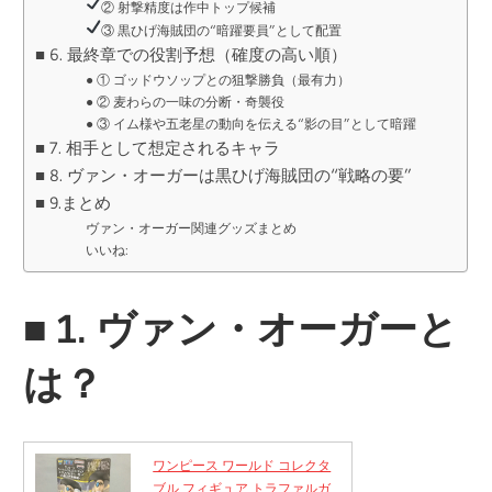
② 射撃精度は作中トップ候補
③ 黒ひげ海賊団の“暗躍要員”として配置
■ 6. 最終章での役割予想（確度の高い順）
● ① ゴッドウソップとの狙撃勝負（最有力）
● ② 麦わらの一味の分断・奇襲役
● ③ イム様や五老星の動向を伝える“影の目”として暗躍
■ 7. 相手として想定されるキャラ
■ 8. ヴァン・オーガーは黒ひげ海賊団の“戦略の要”
■ 9.まとめ
ヴァン・オーガー関連グッズまとめ
いいね:
■
1. ヴァン・オーガーと
は？
ワンピース ワールド コレクタ
ブル フィギュア トラファルガ