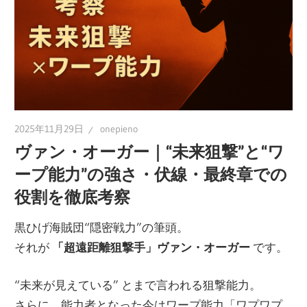
2025年11月29日
onepieno
ヴァン・オーガー｜“未来狙撃”と“ワ
ープ能力”の強さ・伏線・最終章での
役割を徹底考察
黒ひげ海賊団“隠密戦力”の筆頭。
それが
「超遠距離狙撃手」ヴァン・オーガー
です。
“未来が見えている” とまで言われる狙撃能力。
さらに、能力者となった今はワープ能力「ワプワプ