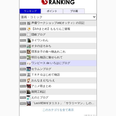
ランキング
ポイント
ブロ画
声優ワークショップotti(オッティ）の日記
80位
【2chまとめ】ももりんご速報
81位
隠岐ブログ
82位
タイワンわん
83位
オタのほそみち
84位
理系女子の食べ物あれこれ
85位
明日も物語に魅せられて
86位
ワンピース de いろはにブログ
87位
セラムンブログ
88位
ＴＲＰＧはじめて物語
89位
おんなまえ!ならえ
90位
アニメ萌まとめ
91位
期間工戦記
92位
えのとブログ
93位
「LesVIEWギタリスト」「サラリーマン」しのびんのブログ
94位
このカテゴリを全て表示
参加する