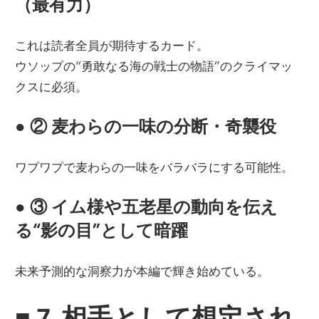
（最有力）
これは読者全員が期待するカード。
ウソップの“勇敢なる海の戦士の物語”のクライマッ
クスに必須。
●
② 麦わらの一味の分断・奇襲役
ワプワプで麦わらの一味をバラバラにする可能性。
●
③ イム様や五老星の動向を伝え
る“影の目”として暗躍
未来予測的な洞察力が本編で輝き始めている。
■
7. 相手として想定され