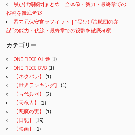
黒ひげ海賊団まとめ｜全体像・勢力・最終章での
役割を徹底考察
暴力元保安官ラフィット｜“黒ひげ海賊団の参
謀”の能力・伏線・最終章での役割を徹底考察
カテゴリー
ONE PIECE 01 巻
(1)
ONE PIECE DVD
(1)
【ネタバレ】
(1)
【世界ランキング】
(1)
【古代兵器】
(2)
【天竜人】
(1)
【悪魔の実】
(1)
【日記】
(19)
【映画】
(1)