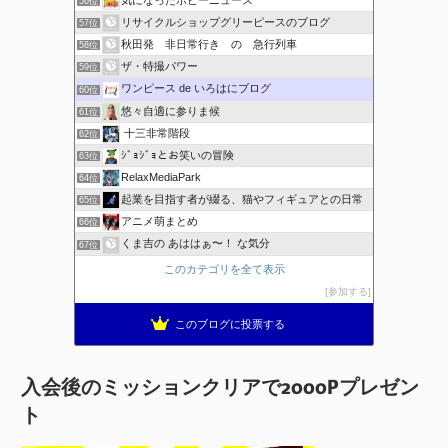
56位
リサイクルショップグリーピースのブログ
57位
秋田発 非日常行き の 急行列車
58位
ザ・特撮パワー
59位
ワンピース de いろはにブログ
60位
悠々自適に参りま候
61位
十三非常階段
62位
ｼﾞｮｼﾞｮとお笑いの冒険
63位
RelaxMediaPark
64位
起業を目指す者が綴る、猫やフィギュアとの日常
65位
アニメ萌まとめ
66位
くま吉の あははぁ〜！ な気分
67位
このカテゴリを全て表示
参加する
このブログに投票する
入会後のミッションクリアで2000Pプレゼン
ト