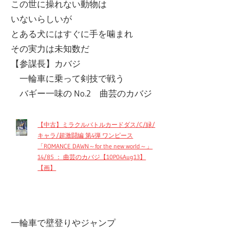
この世に操れない動物は
いないらしいが
とある犬にはすぐに手を噛まれ
その実力は未知数だ
【参謀長】カバジ
一輪車に乗って剣技で戦う
バギー一味の No.2 曲芸のカバジ
【中古】ミラクルバトルカードダス/C/緑/
キャラ/超激闘編 第4弾 ワンピース
「ROMANCE DAWN～for the new world～」
14/85 ： 曲芸のカバジ【10P04Aug13】
【画】
一輪車で壁登りやジャンプ