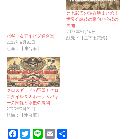
元七武海の現在地まとめ！
世界会議後の動向と今後の
展開
2025年5月14日
バギー＆アルビダ連合軍
組織：【王下七武海】
2013年8月31日
組織：【連合軍】
クロスギルドの野望！クロ
コダイル＆ミホーク＆バギ
ーの関係と今後の展開
2025年2月21日
組織：【連合軍】
Facebook
Twitter
Line
Email
共