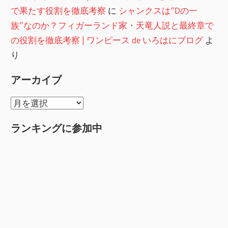
で果たす役割を徹底考察
に
シャンクスは“Dの一
族”なのか？フィガーランド家・天竜人説と最終章で
の役割を徹底考察 | ワンピース de いろはにブログ
よ
り
アーカイブ
ア
ー
ランキングに参加中
カ
イ
ブ