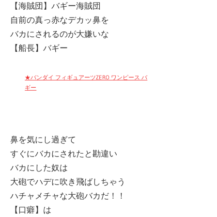
【海賊団】バギー海賊団
自前の真っ赤なデカッ鼻を
バカにされるのが大嫌いな
【船長】バギー
★バンダイ フィギュアーツZERO ワンピース バ
ギー
鼻を気にし過ぎて
すぐにバカにされたと勘違い
バカにした奴は
大砲でハデに吹き飛ばしちゃう
ハチャメチャな大砲バカだ！！
【口癖】は