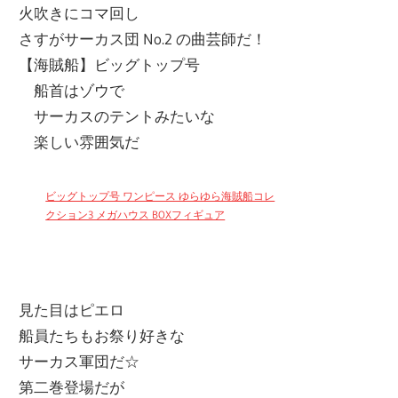
火吹きにコマ回し
さすがサーカス団 No.2 の曲芸師だ！
【海賊船】ビッグトップ号
船首はゾウで
サーカスのテントみたいな
楽しい雰囲気だ
ビッグトップ号 ワンピース ゆらゆら海賊船コレ
クション3 メガハウス BOXフィギュア
見た目はピエロ
船員たちもお祭り好きな
サーカス軍団だ☆
第二巻登場だが