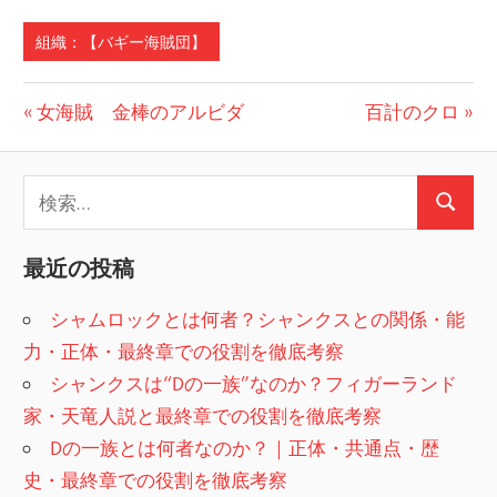
有
組織：【バギー海賊団】
投
前
次
女海賊 金棒のアルビダ
百計のクロ
の
の
稿
投
投
検
ナ
稿:
稿:
検
索:
ビ
索
最近の投稿
ゲ
シャムロックとは何者？シャンクスとの関係・能
ー
力・正体・最終章での役割を徹底考察
シ
シャンクスは“Dの一族”なのか？フィガーランド
ョ
家・天竜人説と最終章での役割を徹底考察
Dの一族とは何者なのか？｜正体・共通点・歴
ン
史・最終章での役割を徹底考察