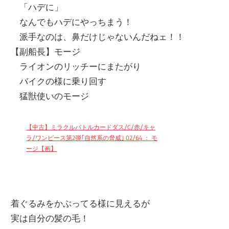
「ハデに」
なんでもハデにやっちまう！
派手なのは、鼻だけじゃないんだねェ！！
【副船長】モージ
ライオンのリッチーにまたがり
バイクの様に乗り回す
猛獣使いのモージ
【中古】ミラクルバトルカードダス/C/赤/キャ
ラ/ワンピース第2弾｢自然系の脅威｣ 02/64 ： モ
ージ【画】
着ぐるみをかぶってる様に見えるが
実は自分の髪の毛！