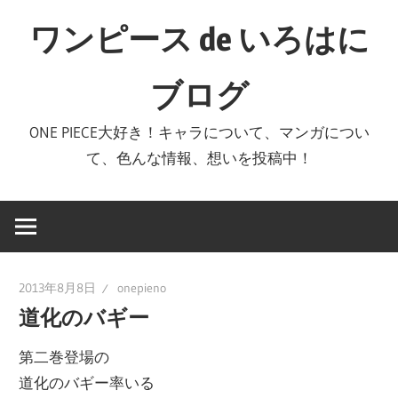
コ
ワンピース de いろはに
ン
テ
ブログ
ン
ツ
ONE PIECE大好き！キャラについて、マンガについ
へ
て、色んな情報、想いを投稿中！
ス
キ
ッ
プ
2013年8月8日
onepieno
道化のバギー
第二巻登場の
道化のバギー率いる