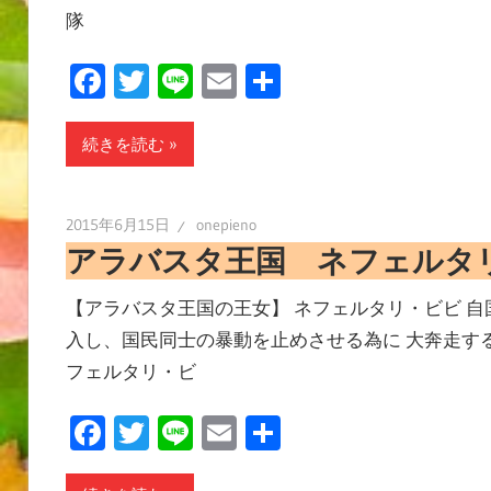
隊
Facebook
Twitter
Line
Email
共
有
続きを読む
2015年6月15日
onepieno
アラバスタ王国 ネフェルタ
【アラバスタ王国の王女】 ネフェルタリ・ビビ 
入し、国民同士の暴動を止めさせる為に 大奔走する
フェルタリ・ビ
Facebook
Twitter
Line
Email
共
有