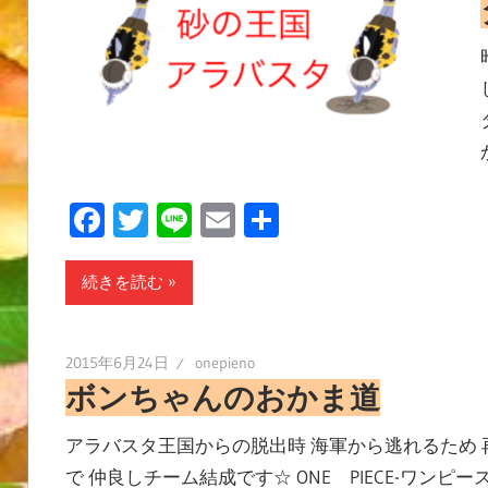
Facebook
Twitter
Line
Email
共
有
続きを読む
2015年6月24日
onepieno
ボンちゃんのおかま道
アラバスタ王国からの脱出時 海軍から逃れるため 
で 仲良しチーム結成です☆ ONE PIECE-ワン