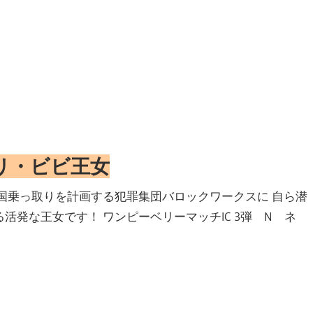
リ・ビビ王女
自国乗っ取りを計画する犯罪集団バロックワークスに 自ら潜
活発な王女です！ ワンピーベリーマッチIC 3弾 N ネ