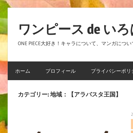
コ
ン
ワンピース de い
テ
ン
ONE PIECE大好き！キャラについて、マンガに
ツ
へ
ス
ホーム
プロフィール
プライバシーポリ
キ
ッ
プ
カテゴリー:
地域：【アラバスタ王国】