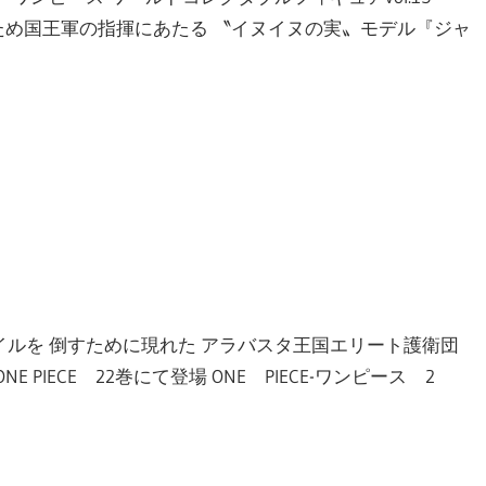
のため国王軍の指揮にあたる 〝イヌイヌの実〟モデル『ジャ
イルを 倒すために現れた アラバスタ王国エリート護衛団
IECE 22巻にて登場 ONE PIECE-ワンピース 2