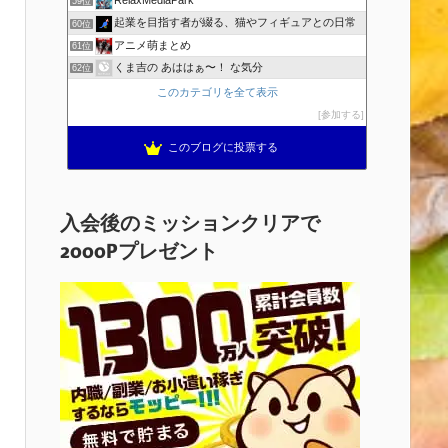
RelaxMediaPark
59位
起業を目指す者が綴る、猫やフィギュアとの日常
60位
アニメ萌まとめ
61位
くま吉の あははぁ〜！ な気分
62位
このカテゴリを全て表示
参加する
このブログに投票する
入会後のミッションクリアで
2000Pプレゼント