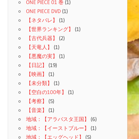
ONE PIECE 01 巻
(1)
ONE PIECE DVD
(1)
【ネタバレ】
(1)
【世界ランキング】
(1)
【古代兵器】
(2)
【天竜人】
(1)
【悪魔の実】
(1)
【日記】
(19)
【映画】
(1)
【未分類】
(1)
【空白の100年】
(1)
【考察】
(5)
【音楽】
(1)
地域：【アラバスタ王国】
(6)
地域：【イーストブルー】
(1)
地域：【エッグヘッド】
(5)