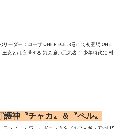
ダー：コーザ ONE PIECE18巻にて初登場 ONE
見し 王女とは喧嘩する 気の強い元気者！ 少年時代に 村
守護神〝チャカ〟＆〝ペル〟
ワンピース ワールドコレクタブルフィギュアvol.15