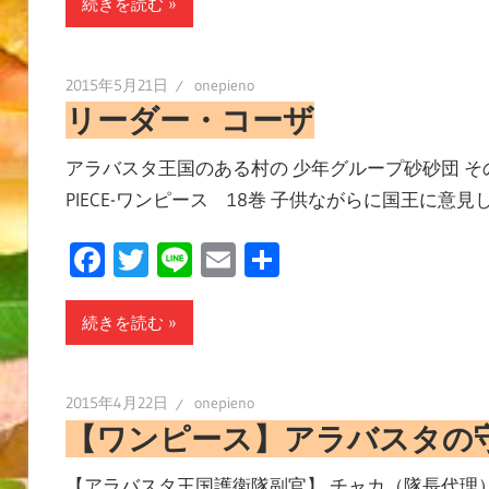
続きを読む
2015年5月21日
onepieno
リーダー・コーザ
アラバスタ王国のある村の 少年グループ砂砂団 そのリー
PIECE-ワンピース 18巻 子供ながらに国王に意
Facebook
Twitter
Line
Email
共
有
続きを読む
2015年4月22日
onepieno
【ワンピース】アラバスタの
【アラバスタ王国護衛隊副官】 チャカ（隊長代理） 