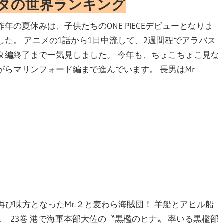
タの世界ランキング
昨年の夏休みは、子供たちのONE PIECEデビューとなりま
した。 アニメの1話から1日中流して、2週間程でアラバス
タ編終了まで一気見しました。 今年も、ちょこちょこ見な
がらマリンフォード編まで進んでいます。 長男はMr
再び味方となったMr.２と麦わら海賊団！ 羊船とアヒル船
ピース 23巻 港で海軍本部大佐の〝黒檻のヒナ〟 率いる黒檻部