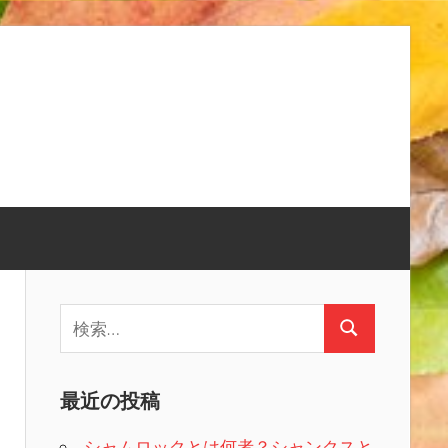
検
検
索:
索
最近の投稿
シャムロックとは何者？シャンクスと