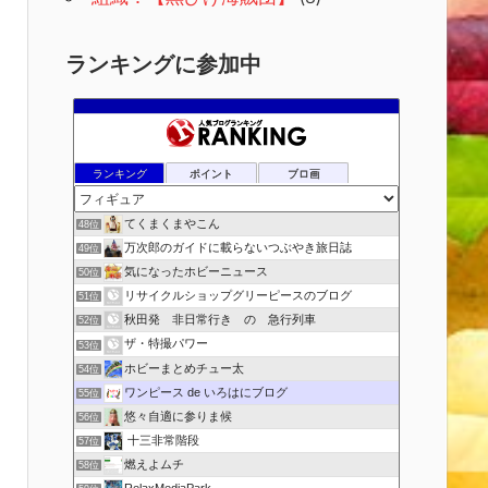
ランキングに参加中
ランキング
ポイント
ブロ画
てくまくまやこん
48位
万次郎のガイドに載らないつぶやき旅日誌
49位
気になったホビーニュース
50位
リサイクルショップグリーピースのブログ
51位
秋田発 非日常行き の 急行列車
52位
ザ・特撮パワー
53位
ホビーまとめチュー太
54位
ワンピース de いろはにブログ
55位
悠々自適に参りま候
56位
十三非常階段
57位
燃えよムチ
58位