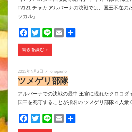
TV121 チャカ アルバーナの決戦では、国王不在
ッカル』
Facebook
Twitter
Line
Email
共
有
続きを読む
2015年4月2日
onepieno
ツメゲリ部隊
アルバーナでの決戦の最中 王宮に現れたクロコダ
国王を死守することが指名の ツメゲリ部隊４人衆 ONE P
Facebook
Twitter
Line
Email
共
有