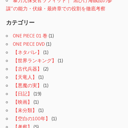
暴力元保安官ラフィット｜“黒ひげ海賊団の参
謀”の能力・伏線・最終章での役割を徹底考察
カテゴリー
ONE PIECE 01 巻
(1)
ONE PIECE DVD
(1)
【ネタバレ】
(1)
【世界ランキング】
(1)
【古代兵器】
(2)
【天竜人】
(1)
【悪魔の実】
(1)
【日記】
(19)
【映画】
(1)
【未分類】
(1)
【空白の100年】
(1)
【考察】
(5)