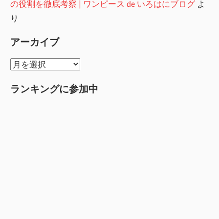
の役割を徹底考察 | ワンピース de いろはにブログ
よ
り
アーカイブ
ア
ー
ランキングに参加中
カ
イ
ブ