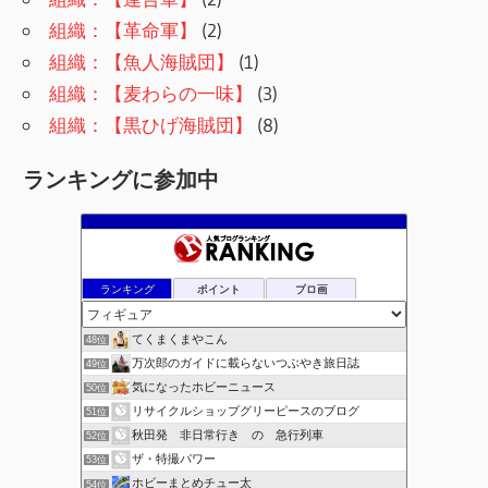
組織：【革命軍】
(2)
組織：【魚人海賊団】
(1)
組織：【麦わらの一味】
(3)
組織：【黒ひげ海賊団】
(8)
ランキングに参加中
ランキング
ポイント
ブロ画
てくまくまやこん
48位
万次郎のガイドに載らないつぶやき旅日誌
49位
気になったホビーニュース
50位
リサイクルショップグリーピースのブログ
51位
秋田発 非日常行き の 急行列車
52位
ザ・特撮パワー
53位
ホビーまとめチュー太
54位