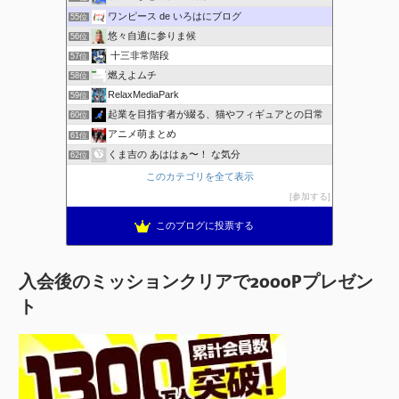
ワンピース de いろはにブログ
55位
悠々自適に参りま候
56位
十三非常階段
57位
燃えよムチ
58位
RelaxMediaPark
59位
起業を目指す者が綴る、猫やフィギュアとの日常
60位
アニメ萌まとめ
61位
くま吉の あははぁ〜！ な気分
62位
このカテゴリを全て表示
参加する
このブログに投票する
入会後のミッションクリアで2000Pプレゼン
ト