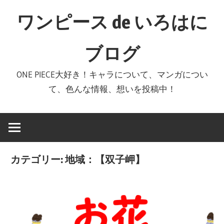
コ
ワンピース de いろはに
ン
テ
ブログ
ン
ツ
ONE PIECE大好き！キャラについて、マンガについ
へ
て、色んな情報、想いを投稿中！
ス
キ
ッ
プ
カテゴリー:
地域：【双子岬】