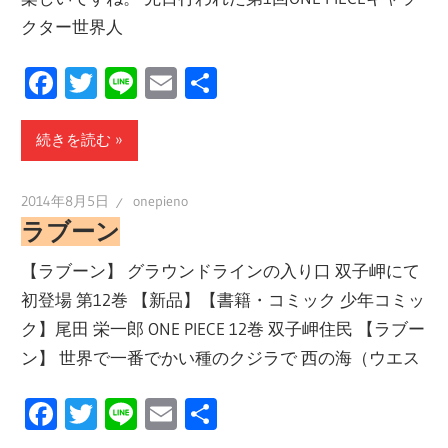
クター世界人
Facebook
Twitter
Line
Email
共
有
続きを読む
2014年8月5日
onepieno
ラブーン
【ラブーン】 グラウンドラインの入り口 双子岬にて
初登場 第12巻 【新品】【書籍・コミック 少年コミッ
ク】尾田 栄一郎 ONE PIECE 12巻 双子岬住民 【ラブー
ン】 世界で一番でかい種のクジラで 西の海（ウエス
Facebook
Twitter
Line
Email
共
有